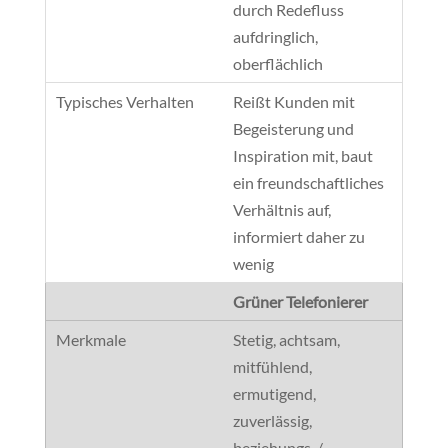
durch Redefluss
aufdringlich,
oberflächlich
Reißt Kunden mit
Begeisterung und
Inspiration mit, baut
ein freundschaftliches
Verhältnis auf,
informiert daher zu
wenig
Grüner Telefonierer
Stetig, achtsam,
mitfühlend,
ermutigend,
zuverlässig,
beziehungs-/