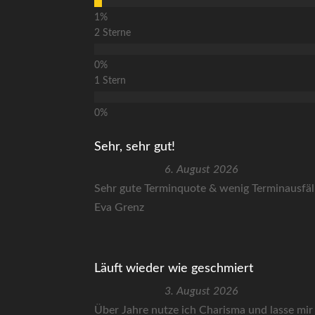
2 Sterne
1 Stern
Sehr, sehr gut!
6. August 2026
Sehr gute Terminquote & wenig Terminausfäll
Eva Grenz
Läuft wieder wie geschmiert
3. August 2026
Über Jahre nutze ich Charisma und lasse mi