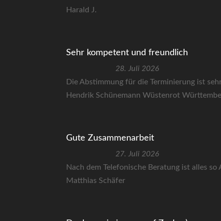
Harald J.
Sehr kompetent und freundlich
28. Juli 2026
Die Abstimmung für die Terminierung ist sehr 
Hendrik Schünemann Wüstenrot Württembe
Gute Zusammenarbeit
27. Juli 2026
Nach dem Telefonische Beratung ist alles so
Matthias Schäfer