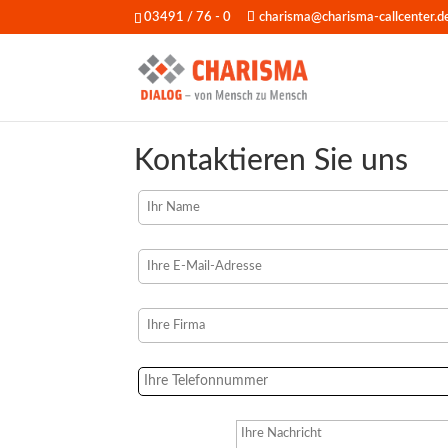
03491 / 76 - 0
charisma@charisma-callcenter.d
Kontaktieren Sie uns