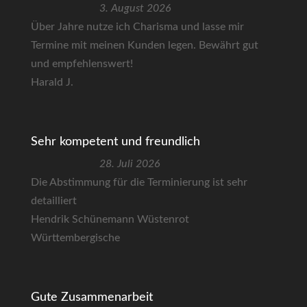
3. August 2026
Über Jahre nutze ich Charisma und lasse mir
Termine mit meinen Kunden legen. Bewährt gut
und empfehlenswert!
Harald J.
Sehr kompetent und freundlich
28. Juli 2026
Die Abstimmung für die Terminierung ist sehr
detailliert
Hendrik Schünemann Wüstenrot
Württembergische
Gute Zusammenarbeit