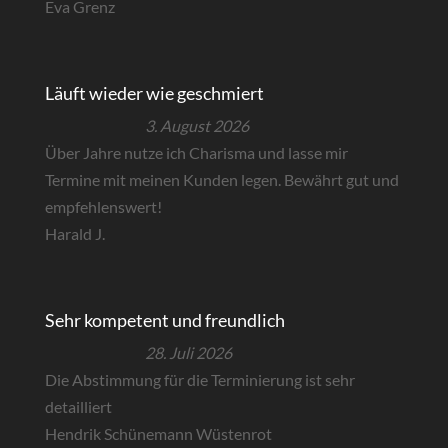
Eva Grenz
Läuft wieder wie geschmiert
3. August 2026
Über Jahre nutze ich Charisma und lasse mir
Termine mit meinen Kunden legen. Bewährt gut und
empfehlenswert!
Harald J.
Sehr kompetent und freundlich
28. Juli 2026
Die Abstimmung für die Terminierung ist sehr
detailliert
Hendrik Schünemann Wüstenrot