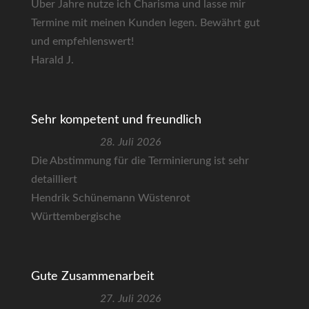
Über Jahre nutze ich Charisma und lasse mir
Termine mit meinen Kunden legen. Bewährt gut
und empfehlenswert!
Harald J.
Sehr kompetent und freundlich
28. Juli 2026
Die Abstimmung für die Terminierung ist sehr
detailliert
Hendrik Schünemann Wüstenrot
Württembergische
Gute Zusammenarbeit
27. Juli 2026