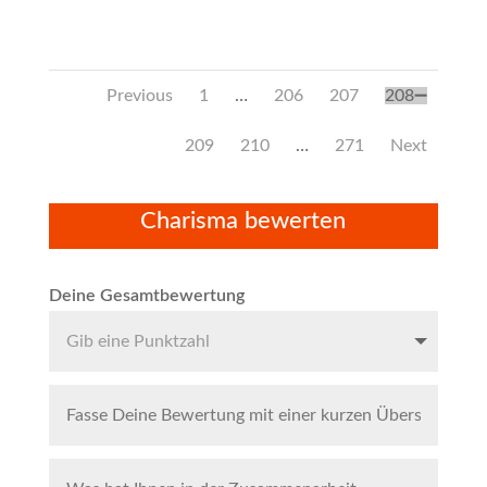
Navigation
Seite
Seite
Seite
Seite
Previous
1
…
206
207
208
für
Site
Seite
Seite
Seite
209
210
…
271
Next
Reviews
Charisma bewerten
Deine Gesamtbewertung