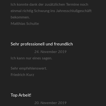
Ich konnte dank der zusätzlichen Termine noch
einmal richtig Schwung ins Jahresschlußgeschäft
bekommen.
Matthias Schulte
Sehr professionell und freundlich
24. November 2019
Ich kann nur eines sagen.
Sehr empfehlenswert.
Friedrich Kurz
Top Arbeit!
20. November 2019